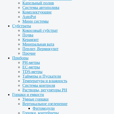
Капельный полив
Системы автополива
Комплектующие
AutoPot
Мини системы
Субстраты
Кокосовый субстрат
Почва
Керамзит
Минеральная вата
Перлит, Вермикулит
Прочие
Приборы
PH-метры
EC-метры
TDS-метры
Таймеры и Пускатели
Температура и влажность
Системы контроля
Растворы, регуляторы PH
Горшки и емкости
Умные горшки
Вертикальное озеленение
Фитомодули
Горшки, контейнеры