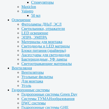
Стимуляторы
Maxiclon
Valagro
50 мл
Освещение
Фитолампы ДНаТ, ЭСЛ
Светильники, отражатели
LED освещение
ЭПРА, ЭМПРА
Материалы для монтажа
Светодиоды и LED матрицы
Блоки питания (драйверы)
Аксессуары для светодиодов
Бактерицидные, УФ лампы
Светоотражающие материалы
Вентиляция
Вентиляторы
Угольные фильтры
Для монтажа
Уголь
Гидропонные системы
Гидропонные системы Green Day
Системы ТУМАНообразования
DWC системы
Гидропонные системы GHE