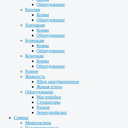
Оборудование
Кролям
Корма
Оборудование
Хрюшкам
Корма
Оборудование
Буренкам
Корма
Оборудование
Козочкам
Корма
Оборудование
Разное
Живность
Яйцо инкубационное
Живая птица
Оборудование
Маслобойки
Сепараторы
Разное
Зернодробилки
Семена
Микрозелень
Пакетированные