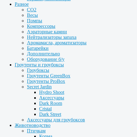
Разное
CO2
Весы
Помпы
Компрессоры
Аэраторные камни
Нейтрализаторы запаха
Аромамасла, ароматизаторы
Батарейки
Дополнительно
Оборудование б/у
Гроутенты и гроубоксы
Гроубоксы
Гроутенты GreenBox
Гроутенты ProBox
Secret Jardin
Hydro Shoot
Аксессуары
Dark Room
Cristal
Dark Street
Аксессуары для гроубоксов
Животноводство
Птичкам
Корма