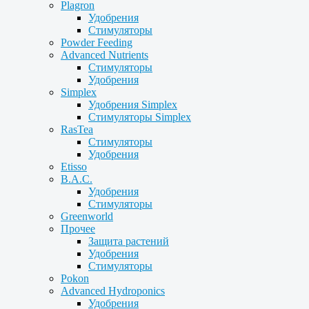
Plagron
Удобрения
Стимуляторы
Powder Feeding
Advanced Nutrients
Стимуляторы
Удобрения
Simplex
Удобрения Simplex
Стимуляторы Simplex
RasTea
Стимуляторы
Удобрения
Etisso
B.A.C.
Удобрения
Стимуляторы
Greenworld
Прочее
Защита растений
Удобрения
Стимуляторы
Pokon
Advanced Hydroponics
Удобрения