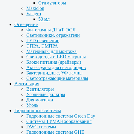
Стимуляторы
Maxiclon
Valagro
50 мл
Освещение
Фитолампы ДНаТ, ЭСЛ
Светильники, отражатели
LED освещение
ЭПРА, ЭМПРА
Материалы для монтажа
Светодиоды и LED матрицы
Блоки питания (драйверы)
Аксессуары для светодиодов
Бактерицидные, УФ лампы
Светоотражающие материалы
Вентиляция
Вентиляторы
Угольные фильтры
Для монтажа
Уголь
Гидропонные системы
Гидропонные системы Green Day
Системы ТУМАНообразования
DWC системы
Гидропонные системы GHE