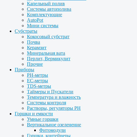
Капельный полив
Системы автополива
Комплектующие
AutoPot
Мини системы
Субстраты
Кокосовый субстрат
Почва
Керамзит
Минеральная вата
Перлит, Вермикулит
Прочие
Приборы
PH-метры
EC-метры
TDS-метры
Таймеры и Пускатели
Температура и влажность
Системы контроля
Растворы, регуляторы PH
Горшки и емкости
Умные горшки
Вертикальное озеленение
Фитомодули
Горшки, контейнеры