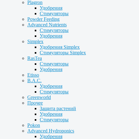
Plagron
Удобрения
Стимуляторы
Powder Feeding
Advanced Nutrients
Стимуляторы
Удобрения
Simplex
Удобрения Simplex
Стимуляторы Simplex
RasTea
Стимуляторы
Удобрения
Etisso
B.A.C.
Удобрения
Стимуляторы
Greenworld
Прочее
Защита растений
Удобрения
Стимуляторы
Pokon
Advanced Hydroponics
Удобрения