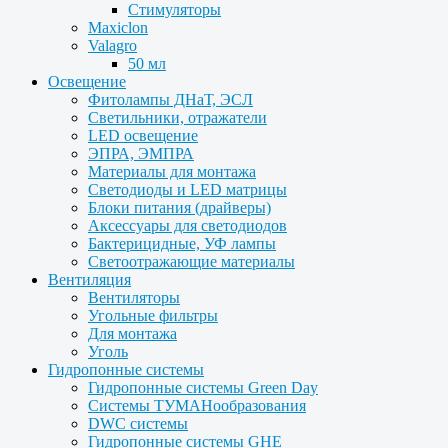
Стимуляторы
Maxiclon
Valagro
50 мл
Освещение
Фитолампы ДНаТ, ЭСЛ
Светильники, отражатели
LED освещение
ЭПРА, ЭМПРА
Материалы для монтажа
Светодиоды и LED матрицы
Блоки питания (драйверы)
Аксессуары для светодиодов
Бактерицидные, УФ лампы
Светоотражающие материалы
Вентиляция
Вентиляторы
Угольные фильтры
Для монтажа
Уголь
Гидропонные системы
Гидропонные системы Green Day
Системы ТУМАНообразования
DWC системы
Гидропонные системы GHE