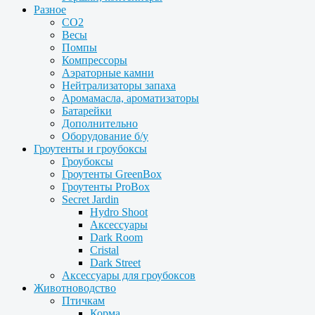
Разное
CO2
Весы
Помпы
Компрессоры
Аэраторные камни
Нейтрализаторы запаха
Аромамасла, ароматизаторы
Батарейки
Дополнительно
Оборудование б/у
Гроутенты и гроубоксы
Гроубоксы
Гроутенты GreenBox
Гроутенты ProBox
Secret Jardin
Hydro Shoot
Аксессуары
Dark Room
Cristal
Dark Street
Аксессуары для гроубоксов
Животноводство
Птичкам
Корма