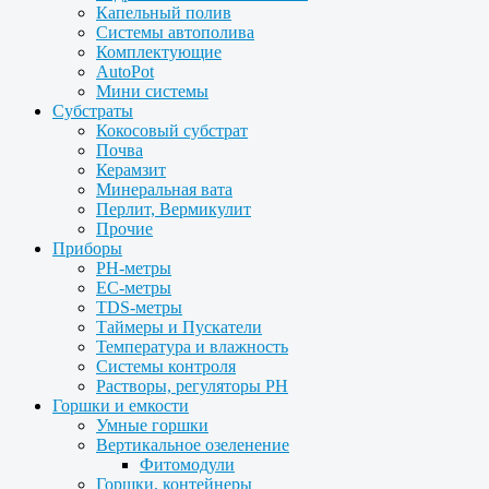
Капельный полив
Системы автополива
Комплектующие
AutoPot
Мини системы
Субстраты
Кокосовый субстрат
Почва
Керамзит
Минеральная вата
Перлит, Вермикулит
Прочие
Приборы
PH-метры
EC-метры
TDS-метры
Таймеры и Пускатели
Температура и влажность
Системы контроля
Растворы, регуляторы PH
Горшки и емкости
Умные горшки
Вертикальное озеленение
Фитомодули
Горшки, контейнеры