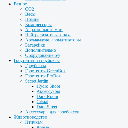
Разное
CO2
Весы
Помпы
Компрессоры
Аэраторные камни
Нейтрализаторы запаха
Аромамасла, ароматизаторы
Батарейки
Дополнительно
Оборудование б/у
Гроутенты и гроубоксы
Гроубоксы
Гроутенты GreenBox
Гроутенты ProBox
Secret Jardin
Hydro Shoot
Аксессуары
Dark Room
Cristal
Dark Street
Аксессуары для гроубоксов
Животноводство
Птичкам
Корма