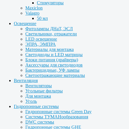
Стимуляторы
Maxiclon
Valagro
50 мл
Освещение
Фитолампы ДНаТ, ЭСЛ
Светильники, отражатели
LED освещение
ЭПРА, ЭМПРА
Материалы для монтажа
Светодиоды и LED матрицы
Блоки питания (драйверы)
Аксессуары для светодиодов
Бактерицидные, УФ лампы
Светоотражающие материалы
Вентиляция
Вентиляторы
Угольные фильтры
Для монтажа
Уголь
Гидропонные системы
Гидропонные системы Green Day
Системы ТУМАНообразования
DWC системы
Гидропонные системы GHE