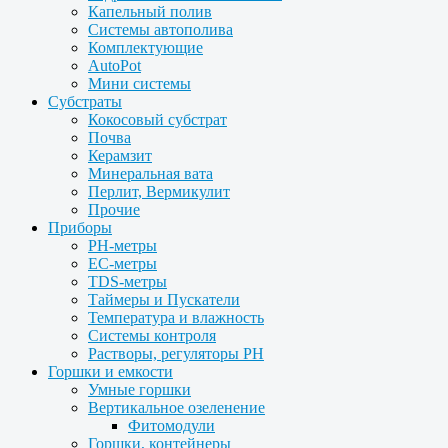
Капельный полив
Системы автополива
Комплектующие
AutoPot
Мини системы
Субстраты
Кокосовый субстрат
Почва
Керамзит
Минеральная вата
Перлит, Вермикулит
Прочие
Приборы
PH-метры
EC-метры
TDS-метры
Таймеры и Пускатели
Температура и влажность
Системы контроля
Растворы, регуляторы PH
Горшки и емкости
Умные горшки
Вертикальное озеленение
Фитомодули
Горшки, контейнеры