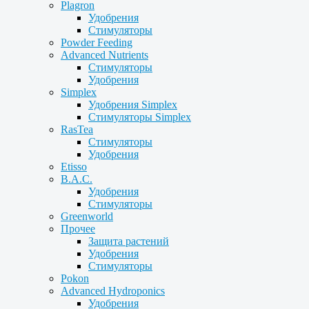
Plagron
Удобрения
Стимуляторы
Powder Feeding
Advanced Nutrients
Стимуляторы
Удобрения
Simplex
Удобрения Simplex
Стимуляторы Simplex
RasTea
Стимуляторы
Удобрения
Etisso
B.A.C.
Удобрения
Стимуляторы
Greenworld
Прочее
Защита растений
Удобрения
Стимуляторы
Pokon
Advanced Hydroponics
Удобрения