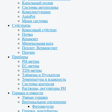
Капельный полив
Системы автополива
Комплектующие
AutoPot
Мини системы
Субстраты
Кокосовый субстрат
Почва
Керамзит
Минеральная вата
Перлит, Вермикулит
Прочие
Приборы
PH-метры
EC-метры
TDS-метры
Таймеры и Пускатели
Температура и влажность
Системы контроля
Растворы, регуляторы PH
Горшки и емкости
Умные горшки
Вертикальное озеленение
Фитомодули
Горшки, контейнеры