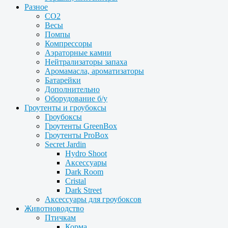
Разное
CO2
Весы
Помпы
Компрессоры
Аэраторные камни
Нейтрализаторы запаха
Аромамасла, ароматизаторы
Батарейки
Дополнительно
Оборудование б/у
Гроутенты и гроубоксы
Гроубоксы
Гроутенты GreenBox
Гроутенты ProBox
Secret Jardin
Hydro Shoot
Аксессуары
Dark Room
Cristal
Dark Street
Аксессуары для гроубоксов
Животноводство
Птичкам
Корма