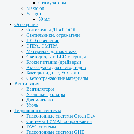
Стимуляторы
Maxiclon
Valagro
50 мл
Освещение
Фитолампы ДНаТ, ЭСЛ
Светильники, отражатели
LED освещение
ЭПРА, ЭМПРА
Материалы для монтажа
Светодиоды и LED матрицы
Блоки питания (драйверы)
Аксессуары для светодиодов
Бактерицидные, УФ лампы
Светоотражающие материалы
Вентиляция
Вентиляторы
Угольные фильтры
Для монтажа
Уголь
Гидропонные системы
Гидропонные системы Green Day
Системы ТУМАНообразования
DWC системы
Гидропонные системы GHE