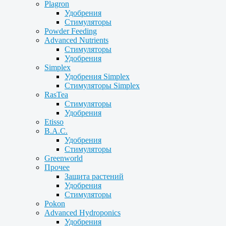
Plagron
Удобрения
Стимуляторы
Powder Feeding
Advanced Nutrients
Стимуляторы
Удобрения
Simplex
Удобрения Simplex
Стимуляторы Simplex
RasTea
Стимуляторы
Удобрения
Etisso
B.A.C.
Удобрения
Стимуляторы
Greenworld
Прочее
Защита растений
Удобрения
Стимуляторы
Pokon
Advanced Hydroponics
Удобрения