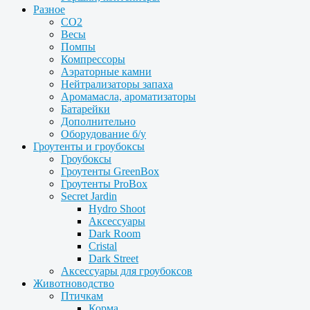
Разное
CO2
Весы
Помпы
Компрессоры
Аэраторные камни
Нейтрализаторы запаха
Аромамасла, ароматизаторы
Батарейки
Дополнительно
Оборудование б/у
Гроутенты и гроубоксы
Гроубоксы
Гроутенты GreenBox
Гроутенты ProBox
Secret Jardin
Hydro Shoot
Аксессуары
Dark Room
Cristal
Dark Street
Аксессуары для гроубоксов
Животноводство
Птичкам
Корма