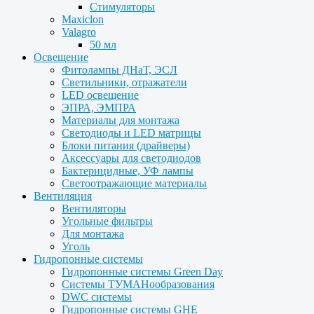
Стимуляторы
Maxiclon
Valagro
50 мл
Освещение
Фитолампы ДНаТ, ЭСЛ
Светильники, отражатели
LED освещение
ЭПРА, ЭМПРА
Материалы для монтажа
Светодиоды и LED матрицы
Блоки питания (драйверы)
Аксессуары для светодиодов
Бактерицидные, УФ лампы
Светоотражающие материалы
Вентиляция
Вентиляторы
Угольные фильтры
Для монтажа
Уголь
Гидропонные системы
Гидропонные системы Green Day
Системы ТУМАНообразования
DWC системы
Гидропонные системы GHE