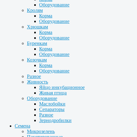
Оборудование
Кролям
Корма
Оборудование
Хрюшкам
Корма
Оборудование
Буренкам
Корма
Оборудование
Козочкам
Корма
Оборудование
Разное
Живность
Яйцо инкубационное
Живая птица
Оборудование
Маслобойки
Сепараторы
Разное
Зернодробилки
Семена
Микрозелень
Пакетированные