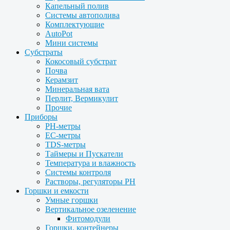
Капельный полив
Системы автополива
Комплектующие
AutoPot
Мини системы
Субстраты
Кокосовый субстрат
Почва
Керамзит
Минеральная вата
Перлит, Вермикулит
Прочие
Приборы
PH-метры
EC-метры
TDS-метры
Таймеры и Пускатели
Температура и влажность
Системы контроля
Растворы, регуляторы PH
Горшки и емкости
Умные горшки
Вертикальное озеленение
Фитомодули
Горшки, контейнеры