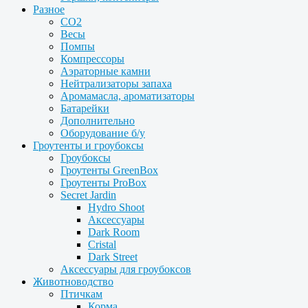
Разное
CO2
Весы
Помпы
Компрессоры
Аэраторные камни
Нейтрализаторы запаха
Аромамасла, ароматизаторы
Батарейки
Дополнительно
Оборудование б/у
Гроутенты и гроубоксы
Гроубоксы
Гроутенты GreenBox
Гроутенты ProBox
Secret Jardin
Hydro Shoot
Аксессуары
Dark Room
Cristal
Dark Street
Аксессуары для гроубоксов
Животноводство
Птичкам
Корма