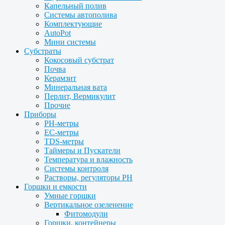
Капельный полив
Системы автополива
Комплектующие
AutoPot
Мини системы
Субстраты
Кокосовый субстрат
Почва
Керамзит
Минеральная вата
Перлит, Вермикулит
Прочие
Приборы
PH-метры
EC-метры
TDS-метры
Таймеры и Пускатели
Температура и влажность
Системы контроля
Растворы, регуляторы PH
Горшки и емкости
Умные горшки
Вертикальное озеленение
Фитомодули
Горшки, контейнеры