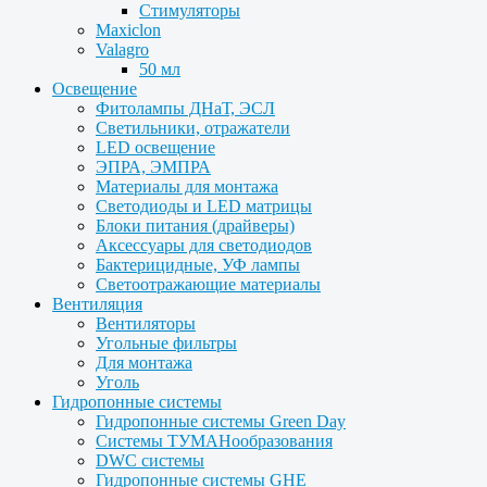
Стимуляторы
Maxiclon
Valagro
50 мл
Освещение
Фитолампы ДНаТ, ЭСЛ
Светильники, отражатели
LED освещение
ЭПРА, ЭМПРА
Материалы для монтажа
Светодиоды и LED матрицы
Блоки питания (драйверы)
Аксессуары для светодиодов
Бактерицидные, УФ лампы
Светоотражающие материалы
Вентиляция
Вентиляторы
Угольные фильтры
Для монтажа
Уголь
Гидропонные системы
Гидропонные системы Green Day
Системы ТУМАНообразования
DWC системы
Гидропонные системы GHE