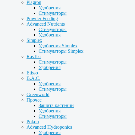
Plagron
Удобрения
Стимуляторы
Powder Feeding
Advanced Nutrients
Стимуляторы
Удобрения
Simplex
Удобрения Simplex
Стимуляторы Simplex
RasTea
Стимуляторы
Удобрения
Etisso
B.A.C.
Удобрения
Стимуляторы
Greenworld
Прочее
Защита растений
Удобрения
Стимуляторы
Pokon
Advanced Hydroponics
Удобрения