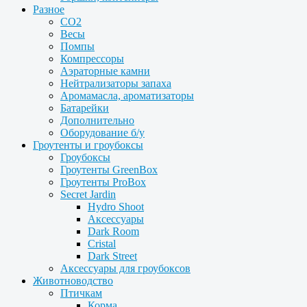
Разное
CO2
Весы
Помпы
Компрессоры
Аэраторные камни
Нейтрализаторы запаха
Аромамасла, ароматизаторы
Батарейки
Дополнительно
Оборудование б/у
Гроутенты и гроубоксы
Гроубоксы
Гроутенты GreenBox
Гроутенты ProBox
Secret Jardin
Hydro Shoot
Аксессуары
Dark Room
Cristal
Dark Street
Аксессуары для гроубоксов
Животноводство
Птичкам
Корма