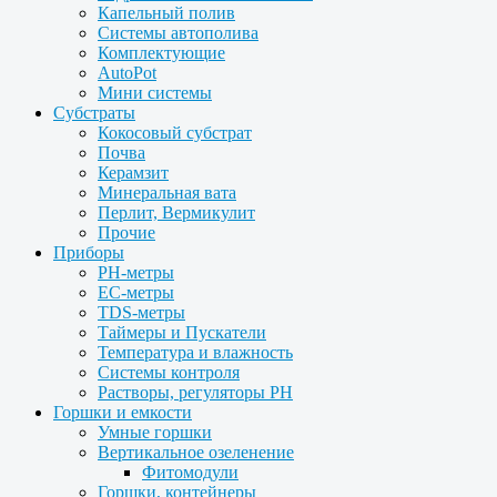
Капельный полив
Системы автополива
Комплектующие
AutoPot
Мини системы
Субстраты
Кокосовый субстрат
Почва
Керамзит
Минеральная вата
Перлит, Вермикулит
Прочие
Приборы
PH-метры
EC-метры
TDS-метры
Таймеры и Пускатели
Температура и влажность
Системы контроля
Растворы, регуляторы PH
Горшки и емкости
Умные горшки
Вертикальное озеленение
Фитомодули
Горшки, контейнеры