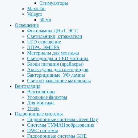
Стимуляторы
Maxiclon
Valagro
50 мл
Освещение
Фитолампы ДНаТ, ЭСЛ
Светильники, отражатели
LED освещение
ЭПРА, ЭМПРА
Материалы для монтажа
Светодиоды и LED матрицы
Блоки питания (драйверы)
Аксессуары для светодиодов
Бактерицидные, УФ лампы
Светоотражающие материалы
Вентиляция
Вентиляторы
Угольные фильтры
Для монтажа
Уголь
Гидропонные системы
Гидропонные системы Green Day
Системы ТУМАНообразования
DWC системы
Гидропонные системы GHE