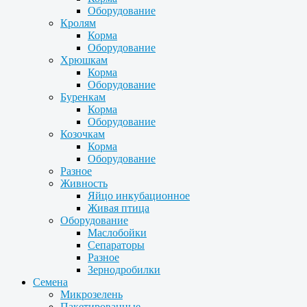
Оборудование
Кролям
Корма
Оборудование
Хрюшкам
Корма
Оборудование
Буренкам
Корма
Оборудование
Козочкам
Корма
Оборудование
Разное
Живность
Яйцо инкубационное
Живая птица
Оборудование
Маслобойки
Сепараторы
Разное
Зернодробилки
Семена
Микрозелень
Пакетированные