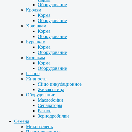
Оборудование
Кролям
Корма
Оборудование
Хрюшкам
Корма
Оборудование
Буренкам
Корма
Оборудование
Козочкам
Корма
Оборудование
Разное
Живность
Яйцо инкубационное
Живая птица
Оборудование
Маслобойки
Сепараторы
Разное
Зернодробилки
Семена
Микрозелень
Пакетированные