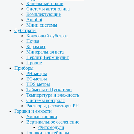
Капельный полив
Системы автополива
Комплектующие
AutoPot
Мини системы
Субстраты
Кокосовый субстрат
Почва
Керамзит
Минеральная вата
Перлит, Вермикулит
Прочие
Приборы
PH-метры
EC-метры
TDS-метры
Таймеры и Пускатели
Температура и влажность
Системы контроля
Растворы, регуляторы PH
Горшки и емкости
Умные горшки
Вертикальное озеленение
Фитомодули
Горшки, контейнеры