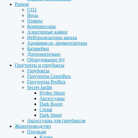
Разное
CO2
Весы
Помпы
Компрессоры
Аэраторные камни
Нейтрализаторы запаха
Аромамасла, ароматизаторы
Батарейки
Дополнительно
Оборудование б/у
Гроутенты и гроубоксы
Гроубоксы
Гроутенты GreenBox
Гроутенты ProBox
Secret Jardin
Hydro Shoot
Аксессуары
Dark Room
Cristal
Dark Street
Аксессуары для гроубоксов
Животноводство
Птичкам
Корма