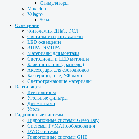
Стимуляторы
Maxiclon
Valagro
50 мл
Освещение
Фитолампы ДНаТ, ЭСЛ
Светильники, отражатели
LED освещение
ЭПРА, ЭМПРА
Материалы для монтажа
Светодиоды и LED матрицы
Блоки питания (драйверы)
Аксессуары для светодиодов
Бактерицидные, УФ лампы
Светоотражающие материалы
Вентиляция
Вентиляторы
Угольные фильтры
Для монтажа
Уголь
Гидропонные системы
Гидропонные системы Green Day
Системы ТУМАНообразования
DWC системы
Гидропонные системы GHE