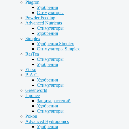
Plagron
Удобрения
Стимуляторы
Powder Feeding
Advanced Nutrients
Стимуляторы
Удобрения
Simplex
Удобрения Simplex
Стимуляторы Simplex
RasTea
Стимуляторы
Удобрения
Etisso
B.A.C.
Удобрения
Стимуляторы
Greenworld
Прочее
Защита растений
Удобрения
Стимуляторы
Pokon
Advanced Hydroponics
Удобрения