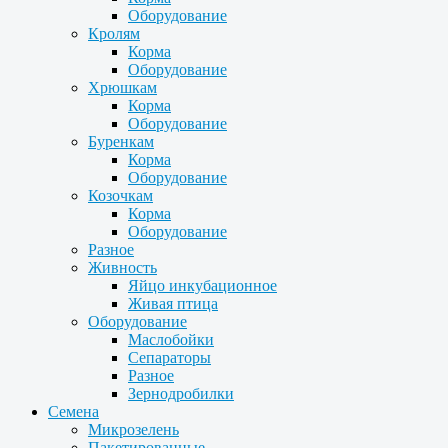
Оборудование
Кролям
Корма
Оборудование
Хрюшкам
Корма
Оборудование
Буренкам
Корма
Оборудование
Козочкам
Корма
Оборудование
Разное
Живность
Яйцо инкубационное
Живая птица
Оборудование
Маслобойки
Сепараторы
Разное
Зернодробилки
Семена
Микрозелень
Пакетированные