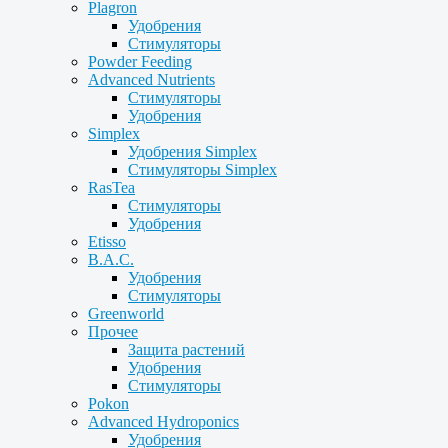
Plagron
Удобрения
Стимуляторы
Powder Feeding
Advanced Nutrients
Стимуляторы
Удобрения
Simplex
Удобрения Simplex
Стимуляторы Simplex
RasTea
Стимуляторы
Удобрения
Etisso
B.A.C.
Удобрения
Стимуляторы
Greenworld
Прочее
Защита растений
Удобрения
Стимуляторы
Pokon
Advanced Hydroponics
Удобрения