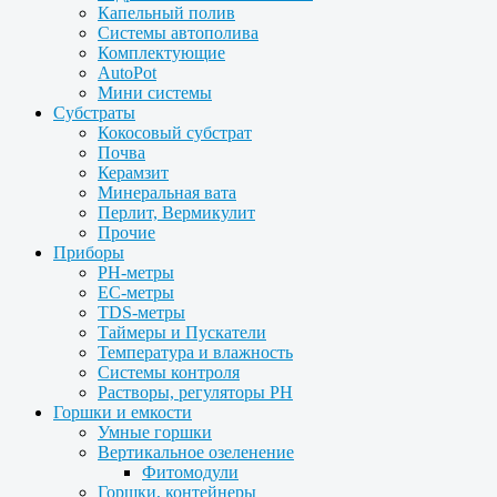
Капельный полив
Системы автополива
Комплектующие
AutoPot
Мини системы
Субстраты
Кокосовый субстрат
Почва
Керамзит
Минеральная вата
Перлит, Вермикулит
Прочие
Приборы
PH-метры
EC-метры
TDS-метры
Таймеры и Пускатели
Температура и влажность
Системы контроля
Растворы, регуляторы PH
Горшки и емкости
Умные горшки
Вертикальное озеленение
Фитомодули
Горшки, контейнеры