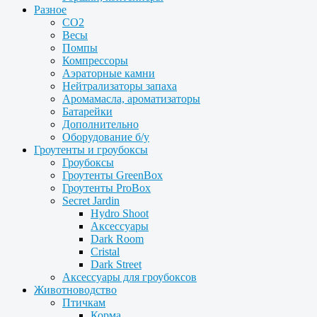
Разное
CO2
Весы
Помпы
Компрессоры
Аэраторные камни
Нейтрализаторы запаха
Аромамасла, ароматизаторы
Батарейки
Дополнительно
Оборудование б/у
Гроутенты и гроубоксы
Гроубоксы
Гроутенты GreenBox
Гроутенты ProBox
Secret Jardin
Hydro Shoot
Аксессуары
Dark Room
Cristal
Dark Street
Аксессуары для гроубоксов
Животноводство
Птичкам
Корма