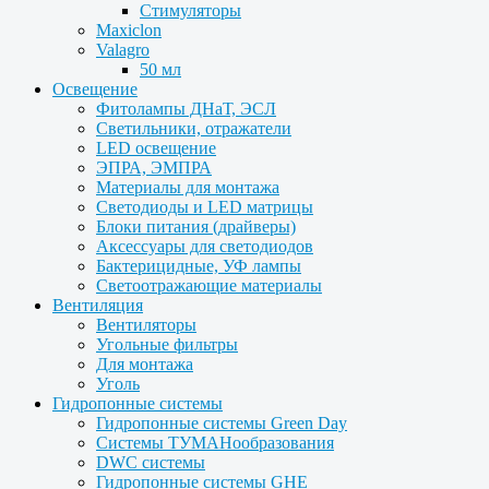
Стимуляторы
Maxiclon
Valagro
50 мл
Освещение
Фитолампы ДНаТ, ЭСЛ
Светильники, отражатели
LED освещение
ЭПРА, ЭМПРА
Материалы для монтажа
Светодиоды и LED матрицы
Блоки питания (драйверы)
Аксессуары для светодиодов
Бактерицидные, УФ лампы
Светоотражающие материалы
Вентиляция
Вентиляторы
Угольные фильтры
Для монтажа
Уголь
Гидропонные системы
Гидропонные системы Green Day
Системы ТУМАНообразования
DWC системы
Гидропонные системы GHE