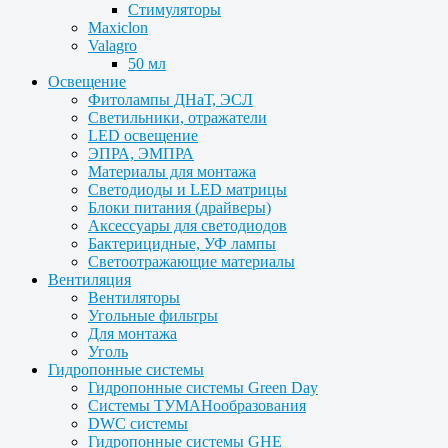
Стимуляторы
Maxiclon
Valagro
50 мл
Освещение
Фитолампы ДНаТ, ЭСЛ
Светильники, отражатели
LED освещение
ЭПРА, ЭМПРА
Материалы для монтажа
Светодиоды и LED матрицы
Блоки питания (драйверы)
Аксессуары для светодиодов
Бактерицидные, УФ лампы
Светоотражающие материалы
Вентиляция
Вентиляторы
Угольные фильтры
Для монтажа
Уголь
Гидропонные системы
Гидропонные системы Green Day
Системы ТУМАНообразования
DWC системы
Гидропонные системы GHE