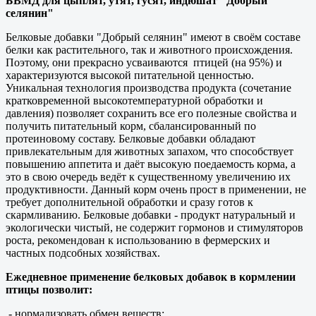
БВМД для цыплят, утят, гусят, индюшат "Добрый
селянин"
Белковые добавки "Добрый селянин" имеют в своём составе
белки как растительного, так и животного происхождения.
Поэтому, они прекрасно усваиваются птицей (на 95%) и
характеризуются высокой питательной ценностью.
Уникальная технология производства продукта (сочетание
кратковременной высокотемпературной обработки и
давления) позволяет сохранить все его полезные свойства и
получить питательный корм, сбалансированный по
протеиновому составу. Белковые добавки обладают
привлекательным для животных запахом, что способствует
повышению аппетита и даёт высокую поедаемость корма, а
это в свою очередь ведёт к существенному увеличению их
продуктивности. Данный корм очень прост в применении, не
требует дополнительной обработки и сразу готов к
скармливанию. Белковые добавки - продукт натуральный и
экологически чистый, не содержит гормонов и стимуляторов
роста, рекомендован к использованию в фермерских и
частных подсобных хозяйствах.
Ежедневное применение белковых добавок в кормлении
птицы позволит:
- нормализовать обмен веществ;