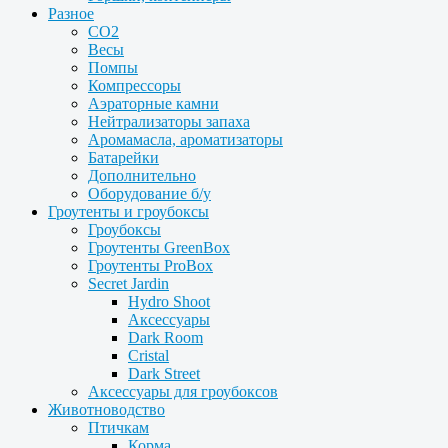
Разное
CO2
Весы
Помпы
Компрессоры
Аэраторные камни
Нейтрализаторы запаха
Аромамасла, ароматизаторы
Батарейки
Дополнительно
Оборудование б/у
Гроутенты и гроубоксы
Гроубоксы
Гроутенты GreenBox
Гроутенты ProBox
Secret Jardin
Hydro Shoot
Аксессуары
Dark Room
Cristal
Dark Street
Аксессуары для гроубоксов
Животноводство
Птичкам
Корма