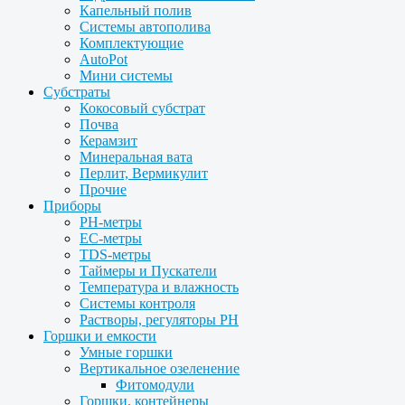
Капельный полив
Системы автополива
Комплектующие
AutoPot
Мини системы
Субстраты
Кокосовый субстрат
Почва
Керамзит
Минеральная вата
Перлит, Вермикулит
Прочие
Приборы
PH-метры
EC-метры
TDS-метры
Таймеры и Пускатели
Температура и влажность
Системы контроля
Растворы, регуляторы PH
Горшки и емкости
Умные горшки
Вертикальное озеленение
Фитомодули
Горшки, контейнеры