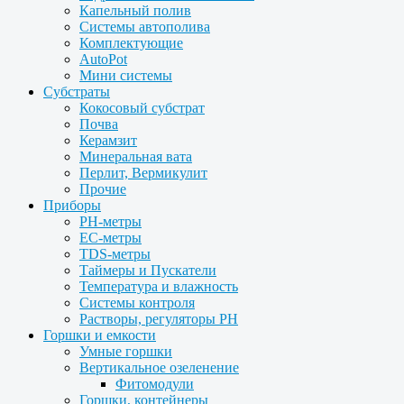
Капельный полив
Системы автополива
Комплектующие
AutoPot
Мини системы
Субстраты
Кокосовый субстрат
Почва
Керамзит
Минеральная вата
Перлит, Вермикулит
Прочие
Приборы
PH-метры
EC-метры
TDS-метры
Таймеры и Пускатели
Температура и влажность
Системы контроля
Растворы, регуляторы PH
Горшки и емкости
Умные горшки
Вертикальное озеленение
Фитомодули
Горшки, контейнеры