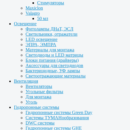
Стимуляторы
Maxiclon
Valagro
50 мл
Освещение
Фитолампы ДНаТ, ЭСЛ
Светильники, отражатели
LED освещение
ЭПРА, ЭМПРА
Материалы для монтажа
Светодиоды и LED матрицы
Блоки питания (драйверы)
Аксессуары для светодиодов
Бактерицидные, УФ лампы
Светоотражающие материалы
Вентиляция
Вентиляторы
Угольные фильтры
Для монтажа
Уголь
Гидропонные системы
Гидропонные системы Green Day
Системы ТУМАНообразования
DWC системы
Гидропонные системы GHE