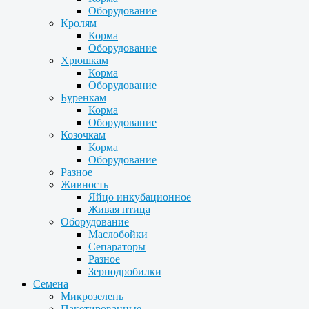
Оборудование
Кролям
Корма
Оборудование
Хрюшкам
Корма
Оборудование
Буренкам
Корма
Оборудование
Козочкам
Корма
Оборудование
Разное
Живность
Яйцо инкубационное
Живая птица
Оборудование
Маслобойки
Сепараторы
Разное
Зернодробилки
Семена
Микрозелень
Пакетированные