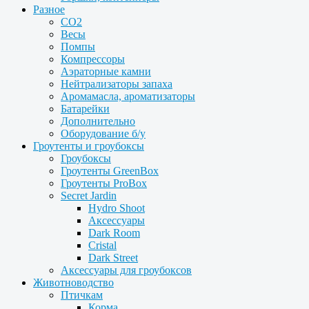
Разное
CO2
Весы
Помпы
Компрессоры
Аэраторные камни
Нейтрализаторы запаха
Аромамасла, ароматизаторы
Батарейки
Дополнительно
Оборудование б/у
Гроутенты и гроубоксы
Гроубоксы
Гроутенты GreenBox
Гроутенты ProBox
Secret Jardin
Hydro Shoot
Аксессуары
Dark Room
Cristal
Dark Street
Аксессуары для гроубоксов
Животноводство
Птичкам
Корма