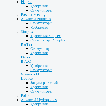
Plagron
Удобрения
Стимуляторы
Powder Feeding
Advanced Nutrients
Стимуляторы
Удобрения
Simplex
Удобрения Simplex
Стимуляторы Simplex
RasTea
Стимуляторы
Удобрения
Etisso
B.A.C.
Удобрения
Стимуляторы
Greenworld
Прочее
Защита растений
Удобрения
Стимуляторы
Pokon
Advanced Hydroponics
Удобрения