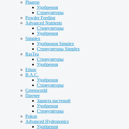
Plagron
Удобрения
Стимуляторы
Powder Feeding
Advanced Nutrients
Стимуляторы
Удобрения
Simplex
Удобрения Simplex
Стимуляторы Simplex
RasTea
Стимуляторы
Удобрения
Etisso
B.A.C.
Удобрения
Стимуляторы
Greenworld
Прочее
Защита растений
Удобрения
Стимуляторы
Pokon
Advanced Hydroponics
Удобрения