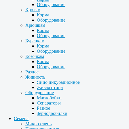
Оборудование
Кролям
Корма
Оборудование
Хрюшкам
Корма
Оборудование
Буренкам
Корма
Оборудование
Козочкам
Корма
Оборудование
Разное
Живность
Яйцо инкубационное
Живая птица
Оборудование
Маслобойки
Сепараторы
Разное
Зернодробилки
Семена
Микрозелень
Пакетированные