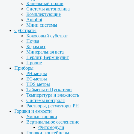
Капельный полив
Системы автополива
Комплектующие
AutoPot
Мини системы
Субстраты
Кокосовый субстрат
Почва
Керамзит
Минеральная вата
Перлит, Вермикулит
Прочие
Приборы
PH-метры
EC-метры
TDS-метры
Таймеры и Пускатели
Температура и влажность
Системы контроля
Растворы, регуляторы PH
Горшки и емкости
Умные горшки
Вертикальное озеленение
Фитомодули
Горшки, контейнеры