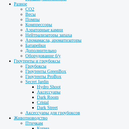
Разное
CO2
Весы
Помпы
Компрессоры
Аэраторные камни
Нейтрализаторы запаха
Аромамасла, ароматизаторы
Батарейки
Дополнительно
Оборудование б/у
Гроутенты и гроубоксы
Гроубоксы
Гроутенты GreenBox
Гроутенты ProBox
Secret Jardin
Hydro Shoot
Аксессуары
Dark Room
Cristal
Dark Street
Аксессуары для гроубоксов
Животноводство
Птичкам
Корма