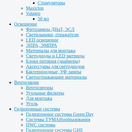
Стимуляторы
Maxiclon
Valagro
50 мл
Освещение
Фитолампы ДНаТ, ЭСЛ
Светильники, отражатели
LED освещение
ЭПРА, ЭМПРА
Материалы для монтажа
Светодиоды и LED матрицы
Блоки питания (драйверы)
Аксессуары для светодиодов
Бактерицидные, УФ лампы
Светоотражающие материалы
Вентиляция
Вентиляторы
Угольные фильтры
Для монтажа
Уголь
Гидропонные системы
Гидропонные системы Green Day
Системы ТУМАНообразования
DWC системы
Гидропонные системы GHE