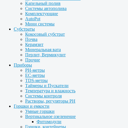
Капельный полив
Системы автополива
Комплектующие
AutoPot
Мини системы
Субстраты
Кокосовый субстрат
Почва
Керамзит
Минеральная вата
Перлит, Вермикулит
Прочие
Приборы
PH-метры
EC-метры
TDS-метры
Таймеры и Пускатели
Температура и влажность
Системы контроля
Растворы, регуляторы PH
Горшки и емкости
Умные горшки
Вертикальное озеленение
Фитомодули
Горшки, контейнеры