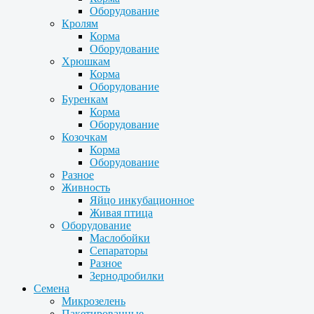
Оборудование
Кролям
Корма
Оборудование
Хрюшкам
Корма
Оборудование
Буренкам
Корма
Оборудование
Козочкам
Корма
Оборудование
Разное
Живность
Яйцо инкубационное
Живая птица
Оборудование
Маслобойки
Сепараторы
Разное
Зернодробилки
Семена
Микрозелень
Пакетированные