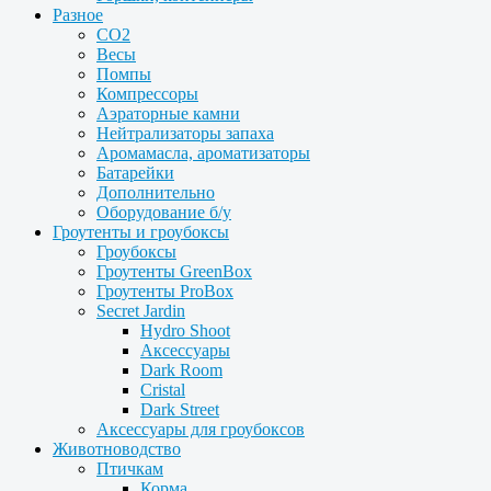
Разное
CO2
Весы
Помпы
Компрессоры
Аэраторные камни
Нейтрализаторы запаха
Аромамасла, ароматизаторы
Батарейки
Дополнительно
Оборудование б/у
Гроутенты и гроубоксы
Гроубоксы
Гроутенты GreenBox
Гроутенты ProBox
Secret Jardin
Hydro Shoot
Аксессуары
Dark Room
Cristal
Dark Street
Аксессуары для гроубоксов
Животноводство
Птичкам
Корма