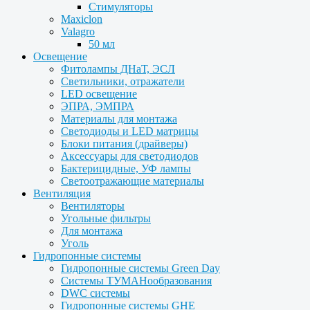
Стимуляторы
Maxiclon
Valagro
50 мл
Освещение
Фитолампы ДНаТ, ЭСЛ
Светильники, отражатели
LED освещение
ЭПРА, ЭМПРА
Материалы для монтажа
Светодиоды и LED матрицы
Блоки питания (драйверы)
Аксессуары для светодиодов
Бактерицидные, УФ лампы
Светоотражающие материалы
Вентиляция
Вентиляторы
Угольные фильтры
Для монтажа
Уголь
Гидропонные системы
Гидропонные системы Green Day
Системы ТУМАНообразования
DWC системы
Гидропонные системы GHE