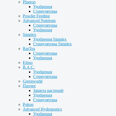
Plagron
Удобрения
Стимуляторы
Powder Feeding
Advanced Nutrients
Стимуляторы
Удобрения
Simplex
Удобрения Simplex
Стимуляторы Simplex
RasTea
Стимуляторы
Удобрения
Etisso
B.A.C.
Удобрения
Стимуляторы
Greenworld
Прочее
Защита растений
Удобрения
Стимуляторы
Pokon
Advanced Hydroponics
Удобрения