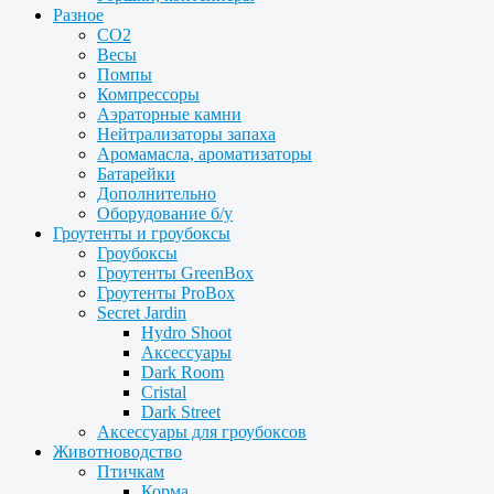
Разное
CO2
Весы
Помпы
Компрессоры
Аэраторные камни
Нейтрализаторы запаха
Аромамасла, ароматизаторы
Батарейки
Дополнительно
Оборудование б/у
Гроутенты и гроубоксы
Гроубоксы
Гроутенты GreenBox
Гроутенты ProBox
Secret Jardin
Hydro Shoot
Аксессуары
Dark Room
Cristal
Dark Street
Аксессуары для гроубоксов
Животноводство
Птичкам
Корма