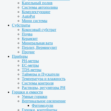
Капельный полив
Системы автополива
Комплектующие
AutoPot
Мини системы
Субстраты
Кокосовый субстрат
Почва
Керамзит
Минеральная вата
Перлит, Вермикулит
Прочие
Приборы
PH-метры
EC-метры
TDS-метры
Таймеры и Пускатели
Температура и влажность
Системы контроля
Растворы, регуляторы PH
Горшки и емкости
Умные горшки
Вертикальное озеленение
Фитомодули
Горшки, контейнеры