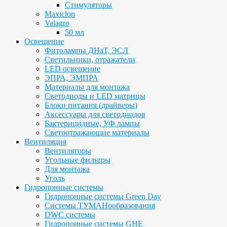
Стимуляторы
Maxiclon
Valagro
50 мл
Освещение
Фитолампы ДНаТ, ЭСЛ
Светильники, отражатели
LED освещение
ЭПРА, ЭМПРА
Материалы для монтажа
Светодиоды и LED матрицы
Блоки питания (драйверы)
Аксессуары для светодиодов
Бактерицидные, УФ лампы
Светоотражающие материалы
Вентиляция
Вентиляторы
Угольные фильтры
Для монтажа
Уголь
Гидропонные системы
Гидропонные системы Green Day
Системы ТУМАНообразования
DWC системы
Гидропонные системы GHE