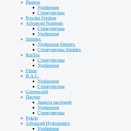
Plagron
Удобрения
Стимуляторы
Powder Feeding
Advanced Nutrients
Стимуляторы
Удобрения
Simplex
Удобрения Simplex
Стимуляторы Simplex
RasTea
Стимуляторы
Удобрения
Etisso
B.A.C.
Удобрения
Стимуляторы
Greenworld
Прочее
Защита растений
Удобрения
Стимуляторы
Pokon
Advanced Hydroponics
Удобрения