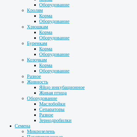
Оборудование
Кролям
Корма
Оборудование
Хрюшкам
Корма
Оборудование
Буренкам
Корма
Оборудование
Козочкам
Корма
Оборудование
Разное
Живность
Яйцо инкубационное
Живая птица
Оборудование
Маслобойки
Сепараторы
Разное
Зернодробилки
Семена
Микрозелень
Пакетированные