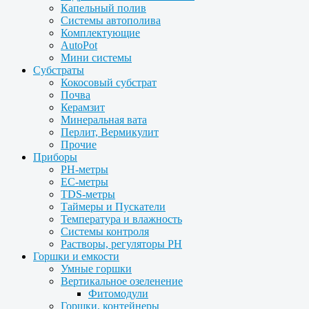
Капельный полив
Системы автополива
Комплектующие
AutoPot
Мини системы
Субстраты
Кокосовый субстрат
Почва
Керамзит
Минеральная вата
Перлит, Вермикулит
Прочие
Приборы
PH-метры
EC-метры
TDS-метры
Таймеры и Пускатели
Температура и влажность
Системы контроля
Растворы, регуляторы PH
Горшки и емкости
Умные горшки
Вертикальное озеленение
Фитомодули
Горшки, контейнеры