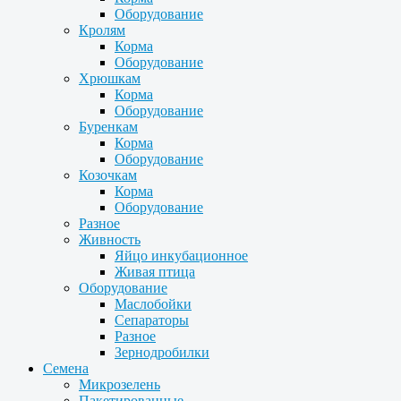
Оборудование
Кролям
Корма
Оборудование
Хрюшкам
Корма
Оборудование
Буренкам
Корма
Оборудование
Козочкам
Корма
Оборудование
Разное
Живность
Яйцо инкубационное
Живая птица
Оборудование
Маслобойки
Сепараторы
Разное
Зернодробилки
Семена
Микрозелень
Пакетированные