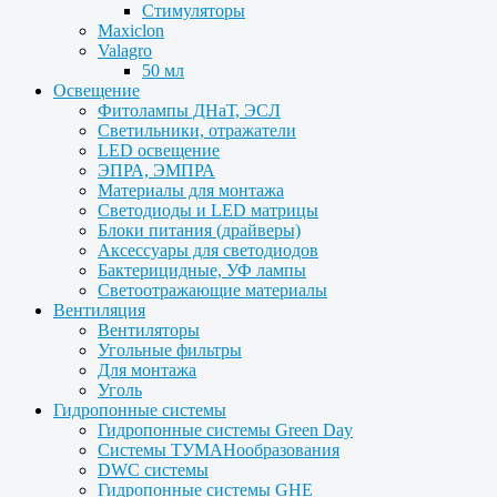
Стимуляторы
Maxiclon
Valagro
50 мл
Освещение
Фитолампы ДНаТ, ЭСЛ
Светильники, отражатели
LED освещение
ЭПРА, ЭМПРА
Материалы для монтажа
Светодиоды и LED матрицы
Блоки питания (драйверы)
Аксессуары для светодиодов
Бактерицидные, УФ лампы
Светоотражающие материалы
Вентиляция
Вентиляторы
Угольные фильтры
Для монтажа
Уголь
Гидропонные системы
Гидропонные системы Green Day
Системы ТУМАНообразования
DWC системы
Гидропонные системы GHE