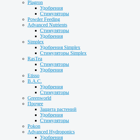
Plagron
Удобрения
Стимуляторы
Powder Feeding
Advanced Nutrients
Стимуляторы
Удобрения
Simplex
Удобрения Simplex
Стимуляторы Simplex
RasTea
Стимуляторы
Удобрения
Etisso
B.A.C.
Удобрения
Стимуляторы
Greenworld
Прочее
Защита растений
Удобрения
Стимуляторы
Pokon
Advanced Hydroponics
Удобрения