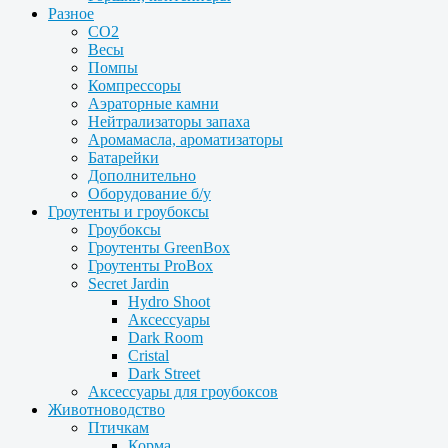
Разное
CO2
Весы
Помпы
Компрессоры
Аэраторные камни
Нейтрализаторы запаха
Аромамасла, ароматизаторы
Батарейки
Дополнительно
Оборудование б/у
Гроутенты и гроубоксы
Гроубоксы
Гроутенты GreenBox
Гроутенты ProBox
Secret Jardin
Hydro Shoot
Аксессуары
Dark Room
Cristal
Dark Street
Аксессуары для гроубоксов
Животноводство
Птичкам
Корма