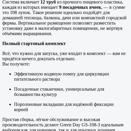
Система включает
12 труб
из прочного пищевого пластика,
каждая из которых вмещает
9 посадочных ячеек
, — в сумме
это 108 лунок. Такое решение идеально подойдёт для
домашней теплицы, балкона, дачи или компактной городской
фермы. Вертикальное размещение позволяет разместить
установку даже в малогабаритных помещениях, не жертвуя
объёмами выращивания.
Полный стартовый комплект
Всё, что нужно для запуска, уже входит в комплект — вам не
придётся ничего докупать отдельно.
Вы получите:
Эффективную водяную помпу для циркуляции
питательного раствора
Посадочные стаканчики, универсальные для
большинства культур
Поролоновые вкладыши для надёжной фиксации
корней
Простая сборка, лёгкое обслуживание и высокая
производительность делают Green Day GS-108-3 идеальным
выбором как для новичков, так и для опытных аграриев.