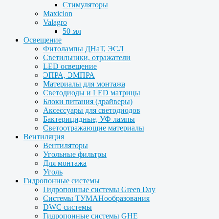
Стимуляторы
Maxiclon
Valagro
50 мл
Освещение
Фитолампы ДНаТ, ЭСЛ
Светильники, отражатели
LED освещение
ЭПРА, ЭМПРА
Материалы для монтажа
Светодиоды и LED матрицы
Блоки питания (драйверы)
Аксессуары для светодиодов
Бактерицидные, УФ лампы
Светоотражающие материалы
Вентиляция
Вентиляторы
Угольные фильтры
Для монтажа
Уголь
Гидропонные системы
Гидропонные системы Green Day
Системы ТУМАНообразования
DWC системы
Гидропонные системы GHE