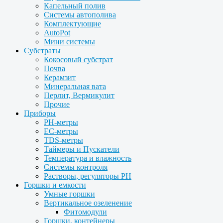
Капельный полив
Системы автополива
Комплектующие
AutoPot
Мини системы
Субстраты
Кокосовый субстрат
Почва
Керамзит
Минеральная вата
Перлит, Вермикулит
Прочие
Приборы
PH-метры
EC-метры
TDS-метры
Таймеры и Пускатели
Температура и влажность
Системы контроля
Растворы, регуляторы PH
Горшки и емкости
Умные горшки
Вертикальное озеленение
Фитомодули
Горшки, контейнеры