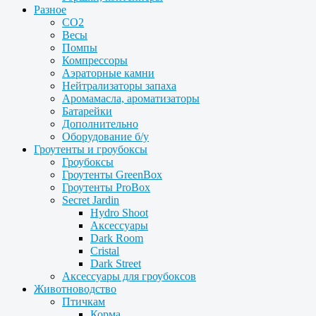
Разное
CO2
Весы
Помпы
Компрессоры
Аэраторные камни
Нейтрализаторы запаха
Аромамасла, ароматизаторы
Батарейки
Дополнительно
Оборудование б/у
Гроутенты и гроубоксы
Гроубоксы
Гроутенты GreenBox
Гроутенты ProBox
Secret Jardin
Hydro Shoot
Аксессуары
Dark Room
Cristal
Dark Street
Аксессуары для гроубоксов
Животноводство
Птичкам
Корма