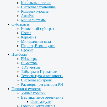
Капельный полив
Системы автополива
Комплектующие
AutoPot
Мини системы
Субстраты
Кокосовый субстрат
Почва
Керамзит
Минеральная вата
Перлит, Вермикулит
Прочие
Приборы
PH-метры
EC-метры
TDS-метры
Таймеры и Пускатели
Температура и влажность
Системы контроля
Растворы, регуляторы PH
Горшки и емкости
Умные горшки
Вертикальное озеленение
Фитомодули
Горшки, контейнеры