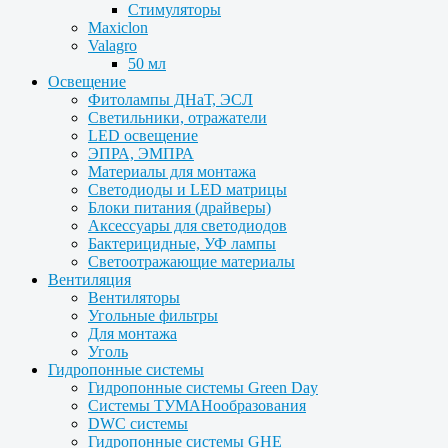
Стимуляторы
Maxiclon
Valagro
50 мл
Освещение
Фитолампы ДНаТ, ЭСЛ
Светильники, отражатели
LED освещение
ЭПРА, ЭМПРА
Материалы для монтажа
Светодиоды и LED матрицы
Блоки питания (драйверы)
Аксессуары для светодиодов
Бактерицидные, УФ лампы
Светоотражающие материалы
Вентиляция
Вентиляторы
Угольные фильтры
Для монтажа
Уголь
Гидропонные системы
Гидропонные системы Green Day
Системы ТУМАНообразования
DWC системы
Гидропонные системы GHE