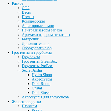
Разное
CO2
Весы
Помпы
Компрессоры
Аэраторные камни
Нейтрализаторы запаха
Аромамасла, ароматизаторы
Батарейки
Дополнительно
Оборудование б/у
Гроутенты и гроубоксы
Гроубоксы
Гроутенты GreenBox
Гроутенты ProBox
Secret Jardin
Hydro Shoot
Аксессуары
Dark Room
Cristal
Dark Street
Аксессуары для гроубоксов
Животноводство
Птичкам
Корма