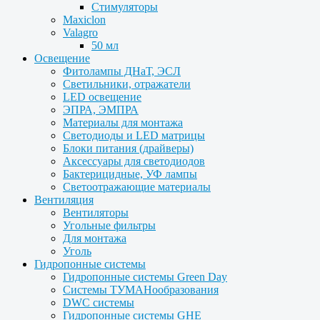
Стимуляторы
Maxiclon
Valagro
50 мл
Освещение
Фитолампы ДНаТ, ЭСЛ
Светильники, отражатели
LED освещение
ЭПРА, ЭМПРА
Материалы для монтажа
Светодиоды и LED матрицы
Блоки питания (драйверы)
Аксессуары для светодиодов
Бактерицидные, УФ лампы
Светоотражающие материалы
Вентиляция
Вентиляторы
Угольные фильтры
Для монтажа
Уголь
Гидропонные системы
Гидропонные системы Green Day
Системы ТУМАНообразования
DWC системы
Гидропонные системы GHE