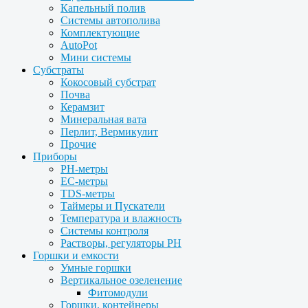
Капельный полив
Системы автополива
Комплектующие
AutoPot
Мини системы
Субстраты
Кокосовый субстрат
Почва
Керамзит
Минеральная вата
Перлит, Вермикулит
Прочие
Приборы
PH-метры
EC-метры
TDS-метры
Таймеры и Пускатели
Температура и влажность
Системы контроля
Растворы, регуляторы PH
Горшки и емкости
Умные горшки
Вертикальное озеленение
Фитомодули
Горшки, контейнеры