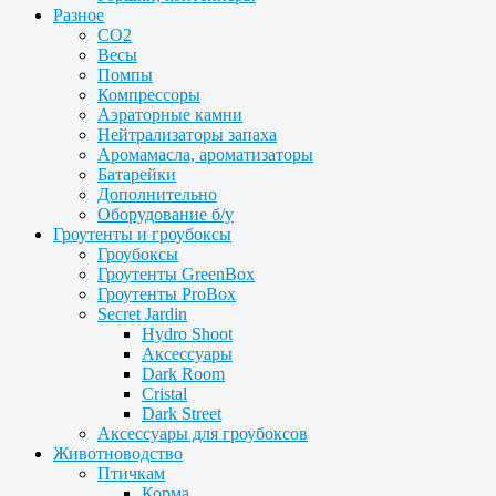
Разное
CO2
Весы
Помпы
Компрессоры
Аэраторные камни
Нейтрализаторы запаха
Аромамасла, ароматизаторы
Батарейки
Дополнительно
Оборудование б/у
Гроутенты и гроубоксы
Гроубоксы
Гроутенты GreenBox
Гроутенты ProBox
Secret Jardin
Hydro Shoot
Аксессуары
Dark Room
Cristal
Dark Street
Аксессуары для гроубоксов
Животноводство
Птичкам
Корма