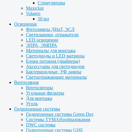
Стимуляторы
Maxiclon
Valagro
50 мл
Освещение
Фитолампы ДНаТ, ЭСЛ
Светильники, отражатели
LED освещение
ЭПРА, ЭМПРА
Материалы для монтажа
Светодиоды и LED матрицы
Блоки питания (драйверы)
Аксессуары для светодиодов
Бактерицидные, УФ лампы
Светоотражающие материалы
Вентиляция
Вентиляторы
Угольные фильтры
Для монтажа
Уголь
Гидропонные системы
Гидропонные системы Green Day
Системы ТУМАНообразования
DWC системы
Гидропонные системы GHE