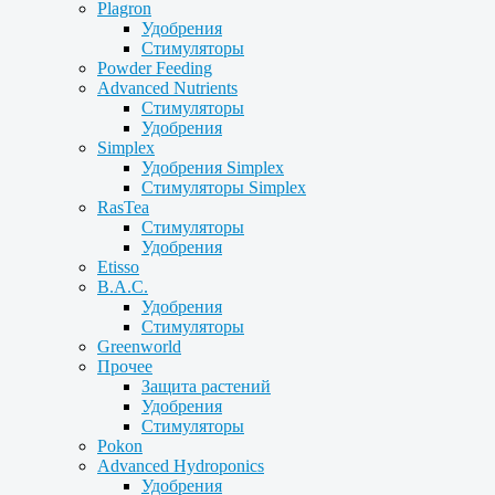
Plagron
Удобрения
Стимуляторы
Powder Feeding
Advanced Nutrients
Стимуляторы
Удобрения
Simplex
Удобрения Simplex
Стимуляторы Simplex
RasTea
Стимуляторы
Удобрения
Etisso
B.A.C.
Удобрения
Стимуляторы
Greenworld
Прочее
Защита растений
Удобрения
Стимуляторы
Pokon
Advanced Hydroponics
Удобрения