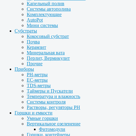
Капельный полив
Системы автополива
Комплектующие
AutoPot
Мини системы
Субстраты
Кокосовый субстрат
Почва
Керамзит
Минеральная вата
Перлит, Вермикулит
Прочие
Приборы
PH-метры
EC-метры
TDS-метры
Таймеры и Пускатели
Температура и влажность
Системы контроля
Растворы, регуляторы PH
Горшки и емкости
Умные горшки
Вертикальное озеленение
Фитомодули
Горшки, контейнеры