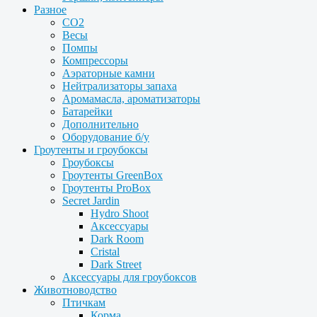
Разное
CO2
Весы
Помпы
Компрессоры
Аэраторные камни
Нейтрализаторы запаха
Аромамасла, ароматизаторы
Батарейки
Дополнительно
Оборудование б/у
Гроутенты и гроубоксы
Гроубоксы
Гроутенты GreenBox
Гроутенты ProBox
Secret Jardin
Hydro Shoot
Аксессуары
Dark Room
Cristal
Dark Street
Аксессуары для гроубоксов
Животноводство
Птичкам
Корма