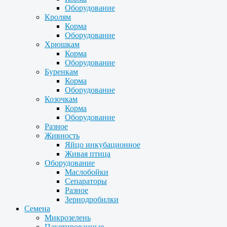
Оборудование
Кролям
Корма
Оборудование
Хрюшкам
Корма
Оборудование
Буренкам
Корма
Оборудование
Козочкам
Корма
Оборудование
Разное
Живность
Яйцо инкубационное
Живая птица
Оборудование
Маслобойки
Сепараторы
Разное
Зернодробилки
Семена
Микрозелень
Пакетированные