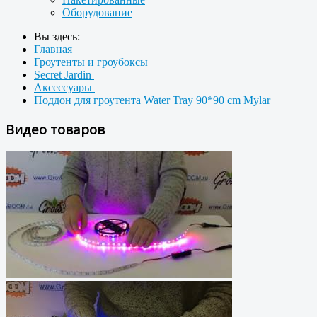
Оборудование
Вы здесь:
Главная
Гроутенты и гроубоксы
Secret Jardin
Аксессуары
Поддон для гроутента Water Tray 90*90 cm Mylar
Видео товаров