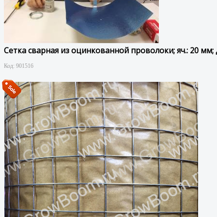
Сетка сварная из оцинкованной проволоки; яч.: 20 мм; 
Код:
901516