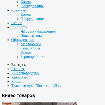
Корма
Оборудование
Козочкам
Корма
Оборудование
Разное
Живность
Яйцо инкубационное
Живая птица
Оборудование
Маслобойки
Сепараторы
Разное
Зернодробилки
Вы здесь:
Главная
Животноводство
Хрюшкам
Корма
Травяная мука "Богатей" 1,5 кг
Видео товаров